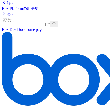
前へ
Box Platformの用語集
次へ
⌘
I
Box Dev Docs
home page