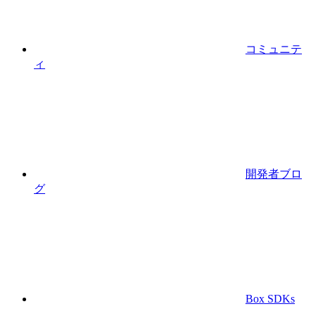
コミュニテ
ィ
開発者ブロ
グ
Box SDKs