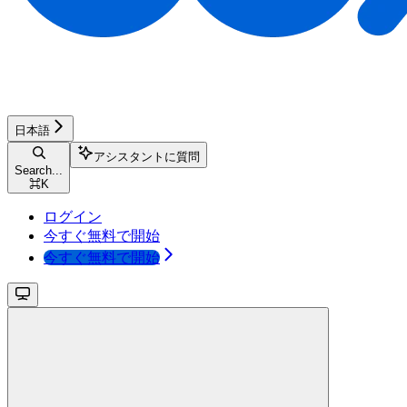
日本語
アシスタントに質問
Search...
⌘
K
ログイン
今すぐ無料で開始
今すぐ無料で開始