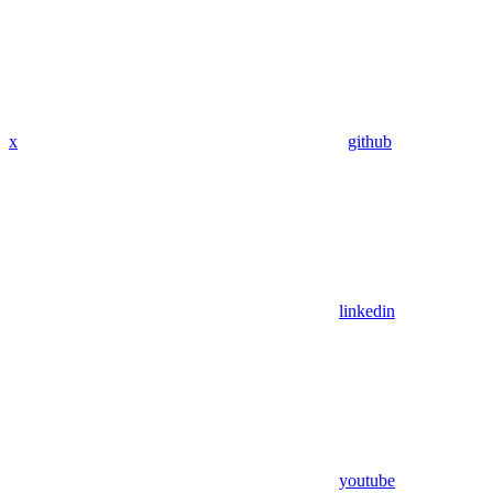
x
github
linkedin
youtube