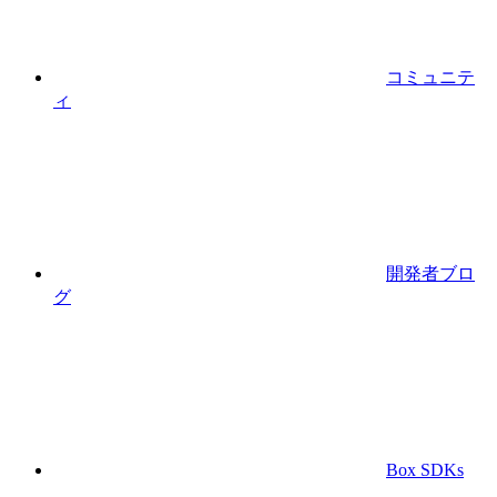
コミュニテ
ィ
開発者ブロ
グ
Box SDKs