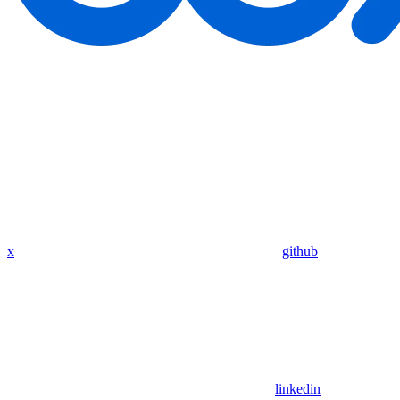
x
github
linkedin