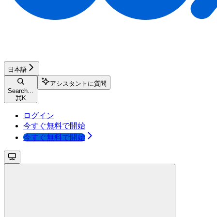
日本語
アシスタントに質問
Search...
⌘
K
ログイン
今すぐ無料で開始
今すぐ無料で開始