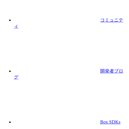
コミュニテ
ィ
開発者ブロ
グ
Box SDKs