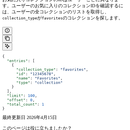
す。ユーザーのお気に入りのコレクションIDを確認するに
は、ユーザーの全コレクションのリストを取得し、
が
のコレクションを探します。
collection_type
favorites
{
  "entries"
: [
    {
      "collection_type"
: 
"favorites"
,
      "id"
: 
"12345678"
,
      "name"
: 
"Favorites"
,
      "type"
: 
"collection"
    }
  ],
  "limit"
: 
100
,
  "offset"
: 
0
,
  "total_count"
: 
1
}
最終更新日
2026年4月15日
このページは役に立ちましたか？