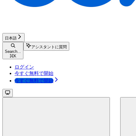
日本語
アシスタントに質問
Search...
⌘
K
ログイン
今すぐ無料で開始
今すぐ無料で開始