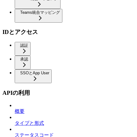
Teams統合マッピング
IDとアクセス
認証
承認
SSOとApp User
APIの利用
概要
タイプと形式
ステータスコード