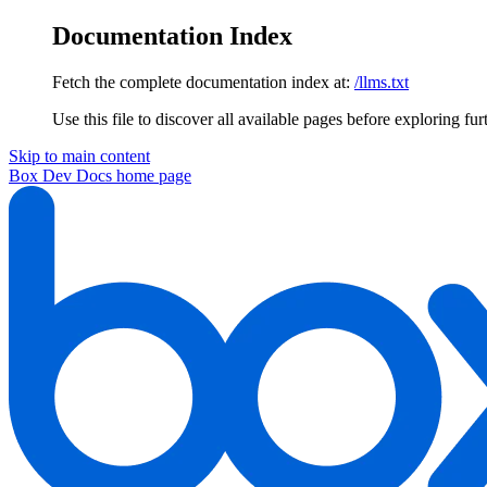
Documentation Index
Fetch the complete documentation index at:
/llms.txt
Use this file to discover all available pages before exploring fur
Skip to main content
Box Dev Docs
home page