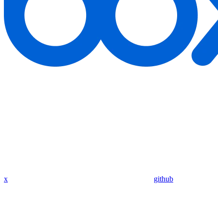
x
github