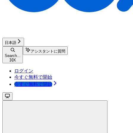
日本語
アシスタントに質問
Search...
⌘
K
ログイン
今すぐ無料で開始
今すぐ無料で開始