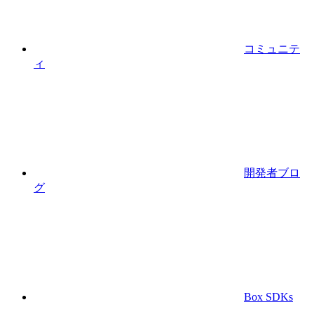
コミュニテ
ィ
開発者ブロ
グ
Box SDKs