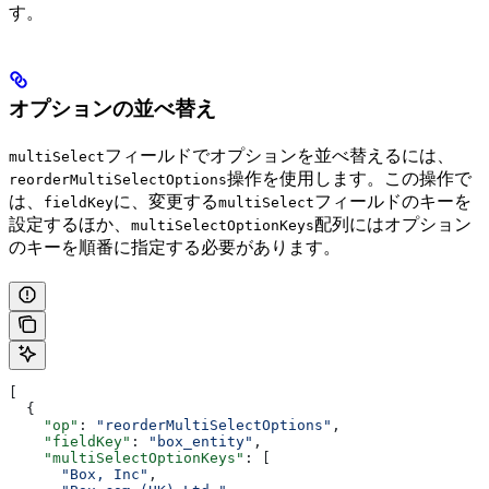
す。
オプションの並べ替え
フィールドでオプションを並べ替えるには、
multiSelect
操作を使用します。この操作で
reorderMultiSelectOptions
は、
に、変更する
フィールドのキーを
fieldKey
multiSelect
設定するほか、
配列にはオプション
multiSelectOptionKeys
のキーを順番に指定する必要があります。
[
  {
    "op"
: 
"reorderMultiSelectOptions"
,
    "fieldKey"
: 
"box_entity"
,
    "multiSelectOptionKeys"
: [
      "Box, Inc"
,