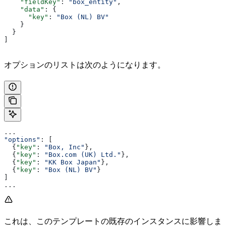
    "fieldKey"
: 
"box_entity"
,
    "data"
: {
      "key"
: 
"Box (NL) BV"
    }
  }
]
オプションのリストは次のようになります。
...
"options"
: [
  {
"key"
: 
"Box, Inc"
},
  {
"key"
: 
"Box.com (UK) Ltd."
},
  {
"key"
: 
"KK Box Japan"
},
  {
"key"
: 
"Box (NL) BV"
}
]
...
これは、このテンプレートの既存のインスタンスに影響しま