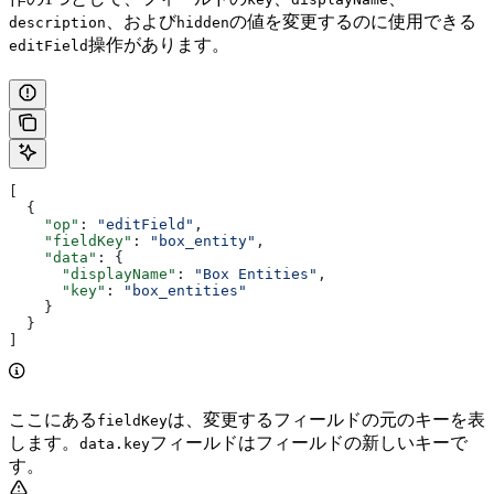
、および
の値を変更するのに使用できる
description
hidden
操作があります。
editField
[
  {
    "op"
: 
"editField"
,
    "fieldKey"
: 
"box_entity"
,
    "data"
: {
      "displayName"
: 
"Box Entities"
,
      "key"
: 
"box_entities"
    }
  }
]
ここにある
は、変更するフィールドの元のキーを表
fieldKey
します。
フィールドはフィールドの新しいキーで
data.key
す。