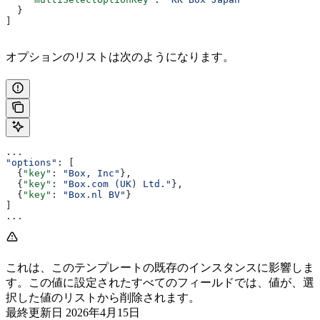
  }
]
オプションのリストは次のようになります。
...
"options"
: [
  {
"key"
: 
"Box, Inc"
},
  {
"key"
: 
"Box.com (UK) Ltd."
},
  {
"key"
: 
"Box.nl BV"
}
]
...
これは、このテンプレートの既存のインスタンスに影響しま
す。この値に設定されたすべてのフィールドでは、値が、選
択した値のリストから削除されます。
最終更新日
2026年4月15日