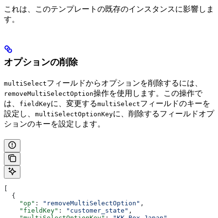
これは、このテンプレートの既存のインスタンスに影響しま
す。
オプションの削除
フィールドからオプションを削除するには、
multiSelect
操作を使用します。この操作で
removeMultiSelectOption
は、
に、変更する
フィールドのキーを
fieldKey
multiSelect
設定し、
に、削除するフィールドオプ
multiSelectOptionKey
ションのキーを設定します。
[
  {
    "op"
: 
"removeMultiSelectOption"
,
    "fieldKey"
: 
"customer_state"
,
    "multiSelectOptionKey"
: 
"KK Box Japan"