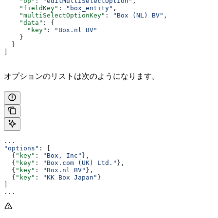
    "op"
: 
"editMultiSelectOption"
,
    "fieldKey"
: 
"box_entity"
,
    "multiSelectOptionKey"
: 
"Box (NL) BV"
,
    "data"
: {
      "key"
: 
"Box.nl BV"
    }
  }
]
オプションのリストは次のようになります。
...
"options"
: [
  {
"key"
: 
"Box, Inc"
},
  {
"key"
: 
"Box.com (UK) Ltd."
},
  {
"key"
: 
"Box.nl BV"
},
  {
"key"
: 
"KK Box Japan"
}
]
...