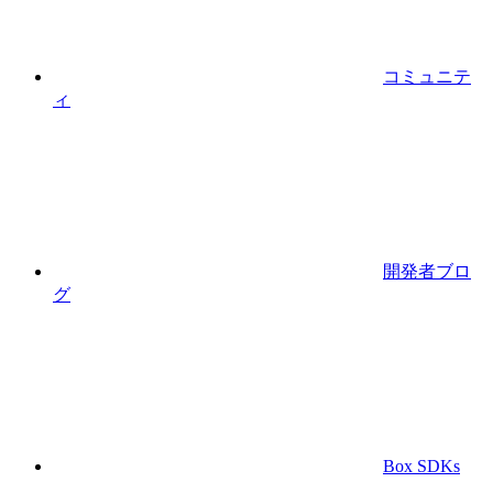
コミュニテ
ィ
開発者ブロ
グ
Box SDKs