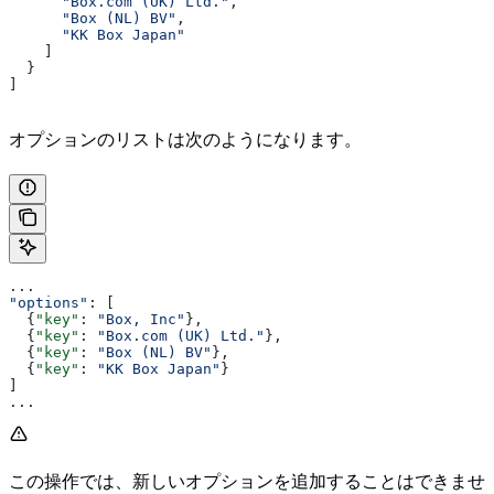
      "Box.com (UK) Ltd."
,
      "Box (NL) BV"
,
      "KK Box Japan"
    ]
  }
]
オプションのリストは次のようになります。
...
"options"
: [
  {
"key"
: 
"Box, Inc"
},
  {
"key"
: 
"Box.com (UK) Ltd."
},
  {
"key"
: 
"Box (NL) BV"
},
  {
"key"
: 
"KK Box Japan"
}
]
...
この操作では、新しいオプションを追加することはできませ