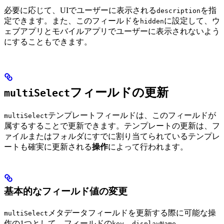
必要に応じて、UIでユーザーに表示される
を指
description
定できます。また、このフィールドを
に設定して、ウ
hidden
ェブアプリとモバイルアプリでユーザーに表示されないよう
にすることもできます。
フィールドの更新
multiSelect
テンプレートフィールドは、このフィールドが
multiSelect
属する
することで更新できます。テンプレートの更新は、フ
ァイルまたはフォルダにすでに割り当てられているテンプレ
ートも確実に更新される
操作
によって行われます。
基本的なフィールド値の変更
メタデータフィールドを更新する際に可能な操
multiSelect
作の1つとして、フィールドの
、
、
key
displayName