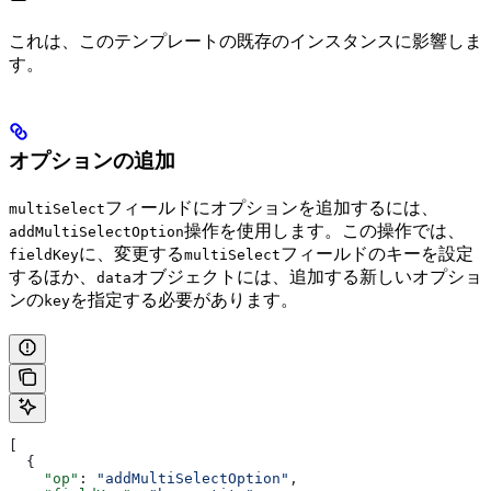
これは、このテンプレートの既存のインスタンスに影響しま
す。
オプションの追加
フィールドにオプションを追加するには、
multiSelect
操作を使用します。この操作では、
addMultiSelectOption
に、変更する
フィールドのキーを設定
fieldKey
multiSelect
するほか、
オブジェクトには、追加する新しいオプショ
data
ンの
を指定する必要があります。
key
[
  {
    "op"
: 
"addMultiSelectOption"
,