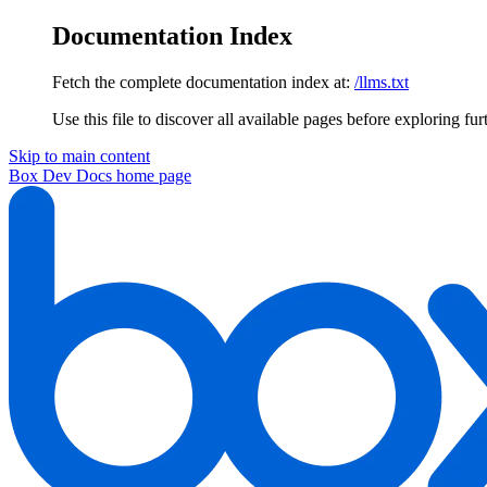
Documentation Index
Fetch the complete documentation index at:
/llms.txt
Use this file to discover all available pages before exploring fur
Skip to main content
Box Dev Docs
home page