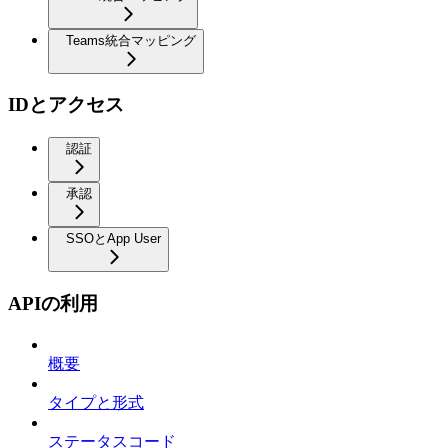
Teams統合マッピング
IDとアクセス
認証
承認
SSOとApp User
APIの利用
概要
タイプと形式
ステータスコード