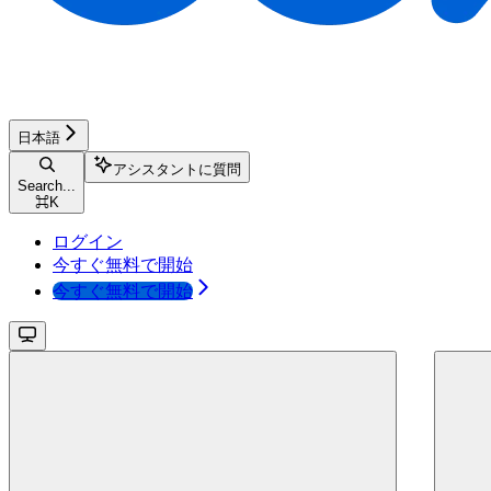
日本語
アシスタントに質問
Search...
⌘
K
ログイン
今すぐ無料で開始
今すぐ無料で開始