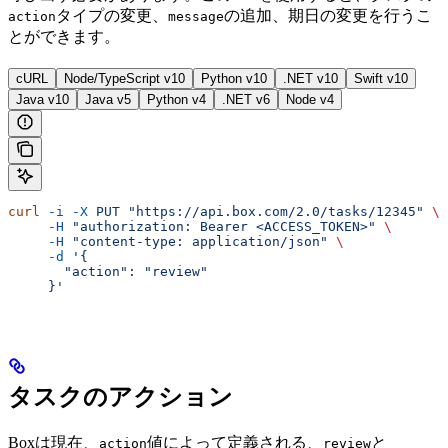
タイプの変更、
の追加、期日の変更を行うこ
action
message
とができます。
cURL
Node/TypeScript v10
Python v10
.NET v10
Swift v10
Java v10
Java v5
Python v4
.NET v6
Node v4
curl
 -i
 -X
 PUT
 "https://api.box.com/2.0/tasks/12345"
 \
     -H
 "authorization: Bearer <ACCESS_TOKEN>"
 \
     -H
 "content-type: application/json"
 \
     -d
 '{
       "action": "review"
     }'
タスクのアクション
Boxは現在、
値によって定義される、
と
action
review