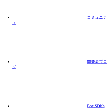
コミュニテ
ィ
開発者ブロ
グ
Box SDKs