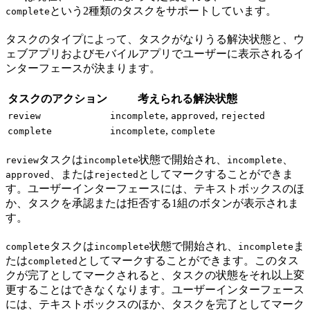
という2種類のタスクをサポートしています。
complete
タスクのタイプによって、タスクがなりうる解決状態と、ウ
ェブアプリおよびモバイルアプリでユーザーに表示されるイ
ンターフェースが決まります。
タスクのアクション
考えられる解決状態
,
,
review
incomplete
approved
rejected
,
complete
incomplete
complete
タスクは
状態で開始され、
、
review
incomplete
incomplete
、または
としてマークすることができま
approved
rejected
す。ユーザーインターフェースには、テキストボックスのほ
か、タスクを承認または拒否する1組のボタンが表示されま
す。
タスクは
状態で開始され、
ま
complete
incomplete
incomplete
たは
としてマークすることができます。このタス
completed
クが完了としてマークされると、タスクの状態をそれ以上変
更することはできなくなります。ユーザーインターフェース
には、テキストボックスのほか、タスクを完了としてマーク