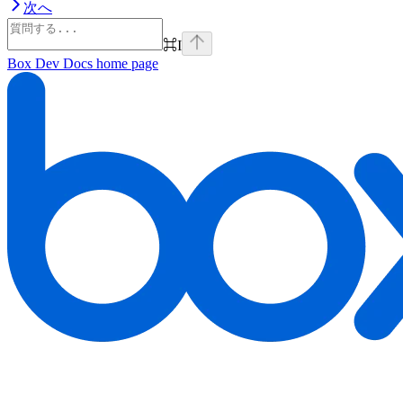
次へ
⌘
I
Box Dev Docs
home page