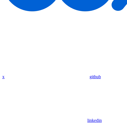
x
github
linkedin