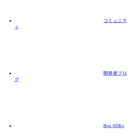
コミュニテ
ィ
開発者ブロ
グ
Box SDKs