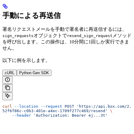
手動による再送信
署名リクエストメールを手動で署名者に再送信するには、
オブジェクトで
メソッド
sign_requests
resend_sign_request
を呼び出します。この操作は、10分間に1回しか実行できま
せん。
以下に例を示します。
cURL
Python Gen SDK
curl
 --location
 --request
 POST
 'https://api.box.com/2.0
52f6f86c-c0b3-401e-a4ec-1709f277c469/resend'
 \
    --header
 'Authorization: Bearer ej...3t'