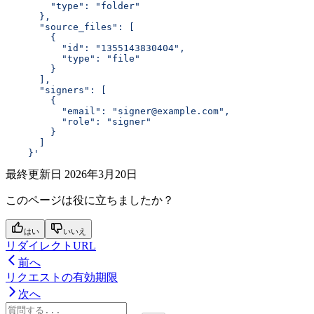
        "type": "folder"
      },
      "source_files": [
        {
          "id": "1355143830404",
          "type": "file"
        }
      ],
      "signers": [
        {
          "email": "signer@example.com",
          "role": "signer"
        }
      ]
    }'
最終更新日
2026年3月20日
このページは役に立ちましたか？
はい
いいえ
リダイレクトURL
前へ
リクエストの有効期限
次へ