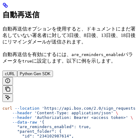
自動再送信
自動再送信オプションを使用すると、ドキュメントにまだ署
名していない署名者に対して3日後、8日後、13日後、18日後
にリマインダメールが送信されます。
自動再送信を有効にするには、
パラ
are_reminders_enabled
メータを
に設定します。以下に例を示します。
true
cURL
Python Gen SDK
curl
 --location
 'https://api.box.com/2.0/sign_requests'
    --header
 'Content-Type: application/json'
 \
    --header
 'Authorization: Bearer <access token>'
 \
    --data-raw
 '{
      "are_reminders_enabled": true,
      "parent_folder": {
        "id": "234102987614",