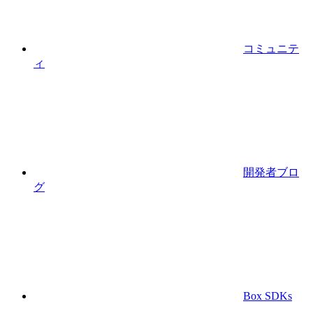
コミュニテ
ィ
開発者ブロ
グ
Box SDKs