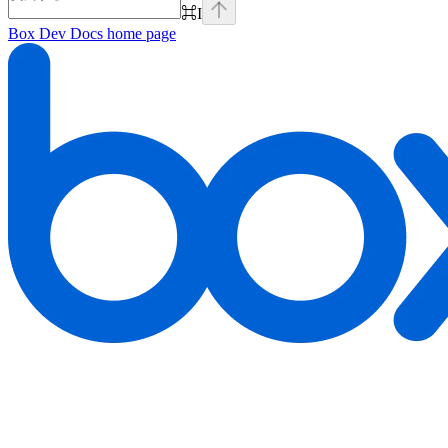
⌘
I
Box Dev Docs
home page