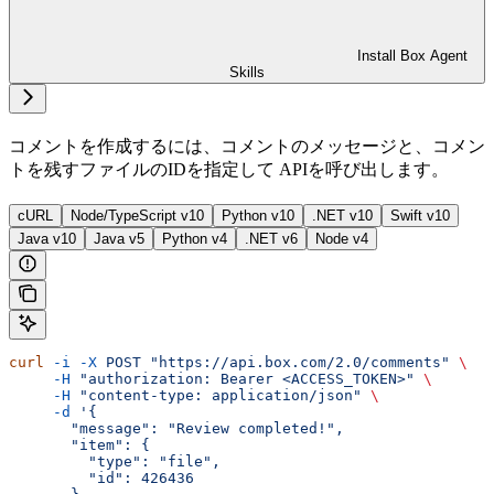
Install Box Agent
Skills
コメントを作成するには、コメントのメッセージと、コメン
トを残すファイルのIDを指定して
APIを呼び出します。
cURL
Node/TypeScript v10
Python v10
.NET v10
Swift v10
Java v10
Java v5
Python v4
.NET v6
Node v4
curl
 -i
 -X
 POST
 "https://api.box.com/2.0/comments"
 \
     -H
 "authorization: Bearer <ACCESS_TOKEN>"
 \
     -H
 "content-type: application/json"
 \
     -d
 '{
       "message": "Review completed!",
       "item": {
         "type": "file",
         "id": 426436