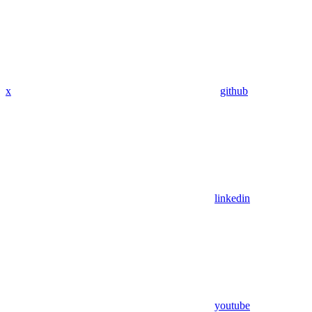
x
github
linkedin
youtube