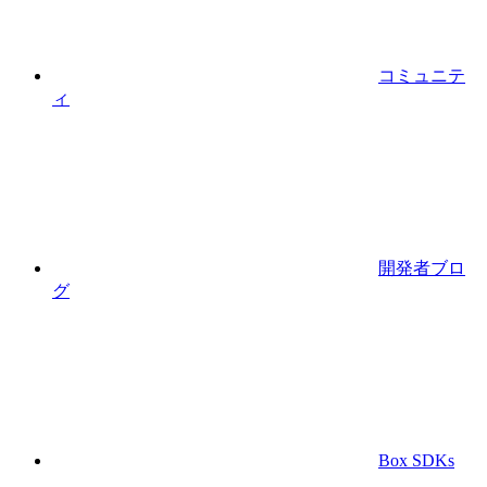
コミュニテ
ィ
開発者ブロ
グ
Box SDKs