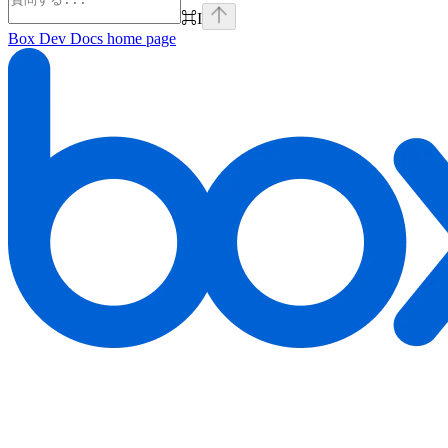
⌘
I
Box Dev Docs
home page