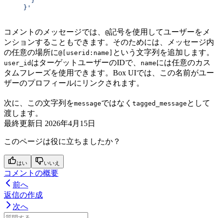
       }
     }'
コメントのメッセージでは、
記号を使用してユーザーをメ
@
ンションすることもできます。そのためには、メッセージ内
の任意の場所に
という文字列を追加します。
@[userid:name]
はターゲットユーザーのIDで、
には任意のカス
user_id
name
タムフレーズを使用できます。Box UIでは、この名前がユー
ザーのプロフィールにリンクされます。
次に、この文字列を
ではなく
として
message
tagged_message
渡します。
最終更新日
2026年4月15日
このページは役に立ちましたか？
はい
いいえ
コメントの概要
前へ
返信の作成
次へ