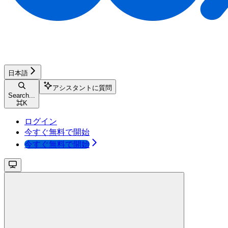
日本語
アシスタントに質問
Search...
⌘
K
ログイン
今すぐ無料で開始
今すぐ無料で開始