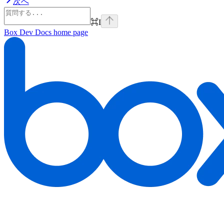
次へ
⌘
I
Box Dev Docs
home page