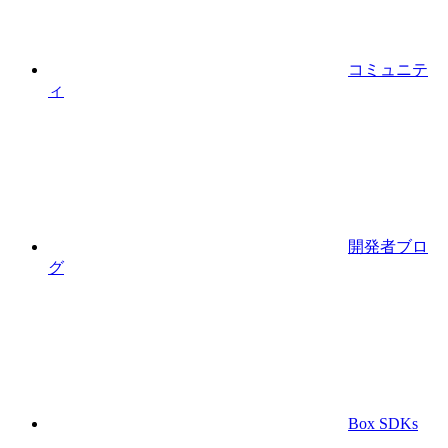
コミュニテ
ィ
開発者ブロ
グ
Box SDKs