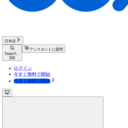
日本語
アシスタントに質問
Search...
⌘
K
ログイン
今すぐ無料で開始
今すぐ無料で開始