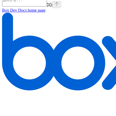
⌘
I
Box Dev Docs
home page