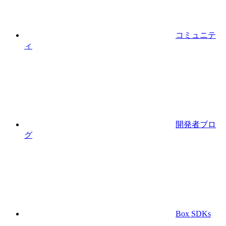
コミュニテ
ィ
開発者ブロ
グ
Box SDKs