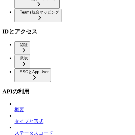
Teams統合マッピング
IDとアクセス
認証
承認
SSOとApp User
APIの利用
概要
タイプと形式
ステータスコード