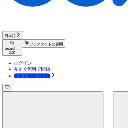
日本語
アシスタントに質問
Search...
⌘
K
ログイン
今すぐ無料で開始
今すぐ無料で開始