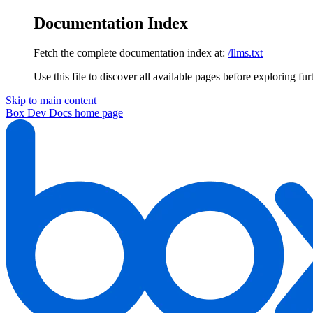
Documentation Index
Fetch the complete documentation index at:
/llms.txt
Use this file to discover all available pages before exploring fur
Skip to main content
Box Dev Docs
home page