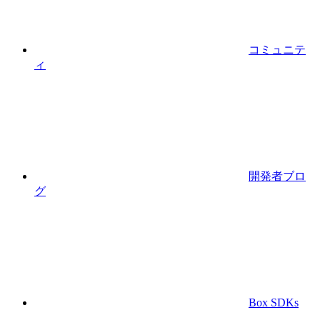
コミュニテ
ィ
開発者ブロ
グ
Box SDKs