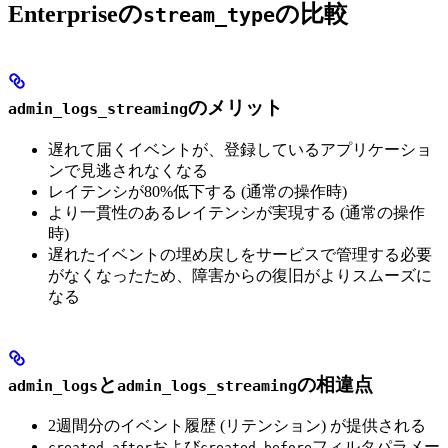
Enterpriseの
の比較
stream_type
のメリット
admin_logs_streaming
遅れて届くイベントが、登録しているアプリケーショ
ンで見逃されなくなる
レイテンシが80%低下する (通常の操作時)
より一貫性のあるレイテンシが実現する (通常の操作
時)
遅れたイベントの埋め戻しをサービスで管理する必要
がなくなったため、障害からの復旧がよりスムーズに
なる
と
の相違点
admin_logs
admin_logs_streaming
2週間分のイベント履歴 (リテンション) が提供される
および
フィルタパラメー
created_after
created_before