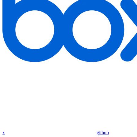
x
github