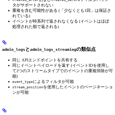
タがサポートされない
重複を含む可能性がある (「少なくとも1回」は保証さ
れている)
イベントが時系列で返されなくなる (イベントはほぼ
処理された順で返される)
と
の類似点
admin_logs
admin_logs_streaming
同じ
APIエンドポイントを共有する
同じイベントペイロードを返す (イベントIDを使用し
て2つのストリームタイプでのイベントの重複排除が可
能)
によるフィルタが可能
event_type
を使用したイベントのページネーショ
stream_position
ンが可能