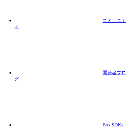
コミュニテ
ィ
開発者ブロ
グ
Box SDKs