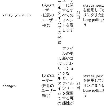
ユーザ
ア
1人のユ
ーに関
stream_posit
ル
を使用してポ
ーザー
するす
タ
21
リングまたは
(デフォルト)
(任意の
べての
all
日
イ
Long pollin
ユーザー
イベン
ム
う
向け)
トを返
で
します
の
登
録
ファイ
ルの更
ほ
新やコ
ぼ
ラボレ
リ
ーショ
ア
ンな
1人のユ
stream_posit
ル
ど、フ
を使用してポ
ーザー
タ
ァイル
21
リングまたは
(任意の
changes
日
イ
ツリー
Long pollin
ユーザー
ム
を変更
う
向け)
で
する可
の
能性が