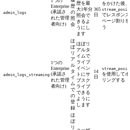
1つの
歴を最
をかけた後、
歴
Enterprise
大1年分
365
stream_posit
(承認さ
の
admin_logs
日
でレスポンス
照会で
れた管理
照
ページ割りを
きるよ
者向け)
会
う
うにし
ます
ほ
ほぼリ
ぼ
アルタ
リ
イムで
ア
ライブ
1つの
ル
イベン
Enterprise
stream_posit
タ
14
(承認さ
を使用してポ
トにサ
admin_logs_streaming
日
イ
れた管理
リングする
ブスク
ム
者向け)
ライブ
で
できる
の
ように
登
します
録
ほ
ぼ
リ