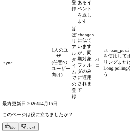
登
あるイ
録
ベント
を返し
ます
ほ
ぼ
changes
に似て
リ
います
ア
1人のユ
stream_posit
が、同
ル
を使用してポ
ーザー
期対象
タ
31
リングまたは
(任意の
sync
フォル
日
イ
Long pollin
ユーザー
ダのみ
ム
う
向け)
に適用
で
されま
の
す
登
録
最終更新日
2026年4月15日
このページは役に立ちましたか？
はい
いいえ