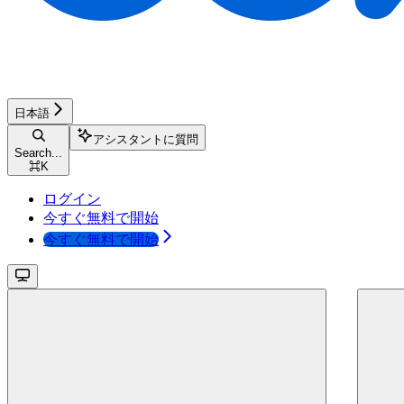
日本語
アシスタントに質問
Search...
⌘
K
ログイン
今すぐ無料で開始
今すぐ無料で開始