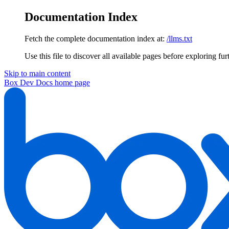
Documentation Index
Fetch the complete documentation index at:
/llms.txt
Use this file to discover all available pages before exploring fur
Skip to main content
Box Dev Docs
home page