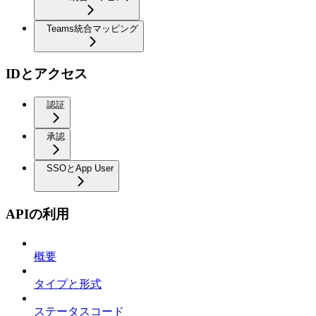
Teams統合マッピング
IDとアクセス
認証
承認
SSOとApp User
APIの利用
概要
タイプと形式
ステータスコード