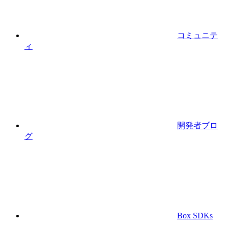
コミュニテ
ィ
開発者ブロ
グ
Box SDKs