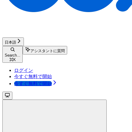
日本語
アシスタントに質問
Search...
⌘
K
ログイン
今すぐ無料で開始
今すぐ無料で開始