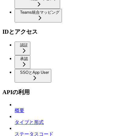
Teams統合マッピング
IDとアクセス
認証
承認
SSOとApp User
APIの利用
概要
タイプと形式
ステータスコード