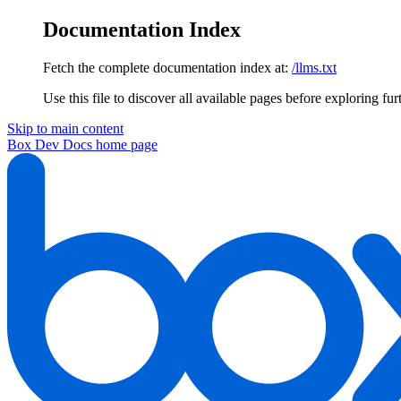
Documentation Index
Fetch the complete documentation index at:
/llms.txt
Use this file to discover all available pages before exploring fur
Skip to main content
Box Dev Docs
home page