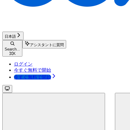
日本語
アシスタントに質問
Search...
⌘
K
ログイン
今すぐ無料で開始
今すぐ無料で開始