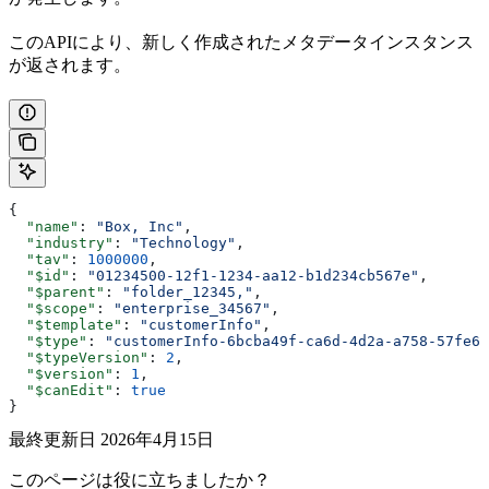
このAPIにより、新しく作成されたメタデータインスタンス
が返されます。
{
  "name"
: 
"Box, Inc"
,
  "industry"
: 
"Technology"
,
  "tav"
: 
1000000
,
  "$id"
: 
"01234500-12f1-1234-aa12-b1d234cb567e"
,
  "$parent"
: 
"folder_12345,"
,
  "$scope"
: 
"enterprise_34567"
,
  "$template"
: 
"customerInfo"
,
  "$type"
: 
"customerInfo-6bcba49f-ca6d-4d2a-a758-57fe6e
  "$typeVersion"
: 
2
,
  "$version"
: 
1
,
  "$canEdit"
: 
true
}
最終更新日
2026年4月15日
このページは役に立ちましたか？