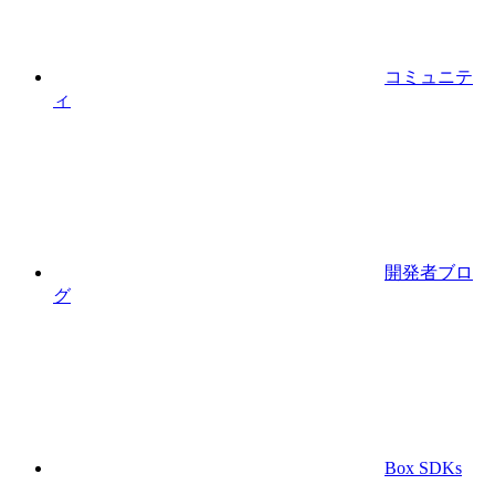
コミュニテ
ィ
開発者ブロ
グ
Box SDKs