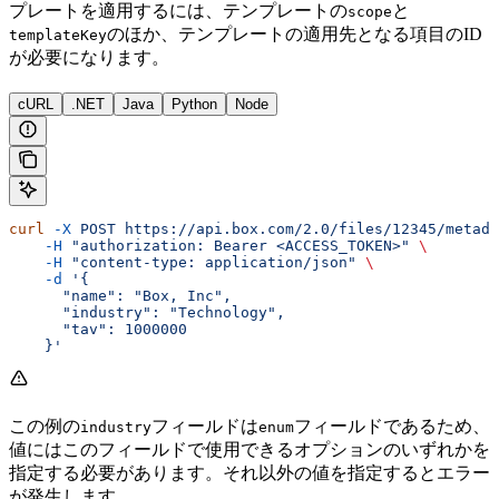
プレートを適用するには、テンプレートの
と
scope
のほか、テンプレートの適用先となる項目のID
templateKey
が必要になります。
cURL
.NET
Java
Python
Node
curl
 -X
 POST
 https://api.box.com/2.0/files/12345/metada
    -H
 "authorization: Bearer <ACCESS_TOKEN>"
 \
    -H
 "content-type: application/json"
 \
    -d
 '{
      "name": "Box, Inc",
      "industry": "Technology",
      "tav": 1000000
    }'
この例の
フィールドは
フィールドであるため、
industry
enum
値にはこのフィールドで使用できるオプションのいずれかを
指定する必要があります。それ以外の値を指定するとエラー
が発生します。