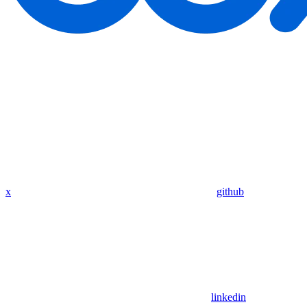
x
github
linkedin