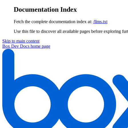
Documentation Index
Fetch the complete documentation index at:
/llms.txt
Use this file to discover all available pages before exploring fur
Skip to main content
Box Dev Docs
home page