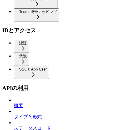
Teams統合マッピング
IDとアクセス
認証
承認
SSOとApp User
APIの利用
概要
タイプと形式
ステータスコード