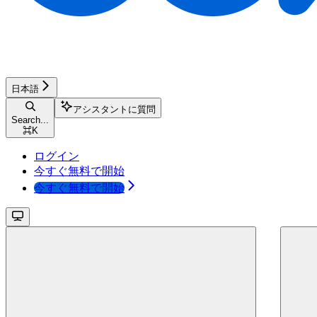
日本語
アシスタントに質問
Search...
⌘
K
ログイン
今すぐ無料で開始
今すぐ無料で開始