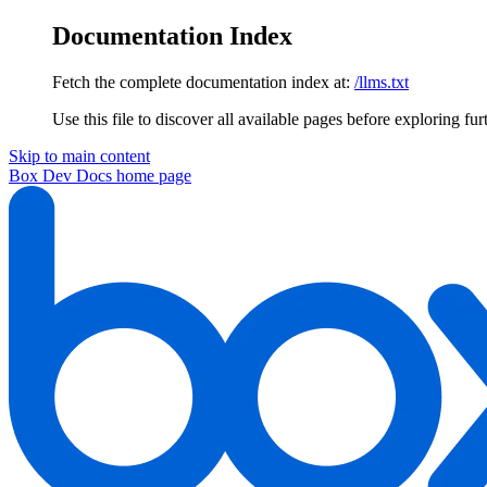
Documentation Index
Fetch the complete documentation index at:
/llms.txt
Use this file to discover all available pages before exploring fur
Skip to main content
Box Dev Docs
home page