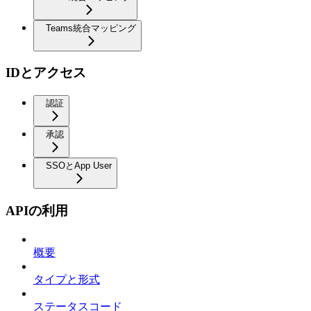
Teams統合マッピング
IDとアクセス
認証
承認
SSOとApp User
APIの利用
概要
タイプと形式
ステータスコード