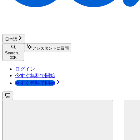
日本語
アシスタントに質問
Search...
⌘
K
ログイン
今すぐ無料で開始
今すぐ無料で開始