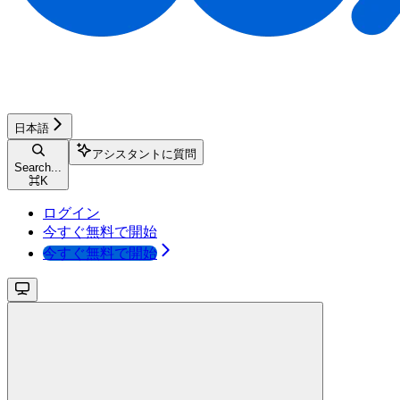
日本語
アシスタントに質問
Search...
⌘
K
ログイン
今すぐ無料で開始
今すぐ無料で開始