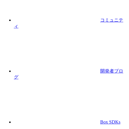
コミュニテ
ィ
開発者ブロ
グ
Box SDKs