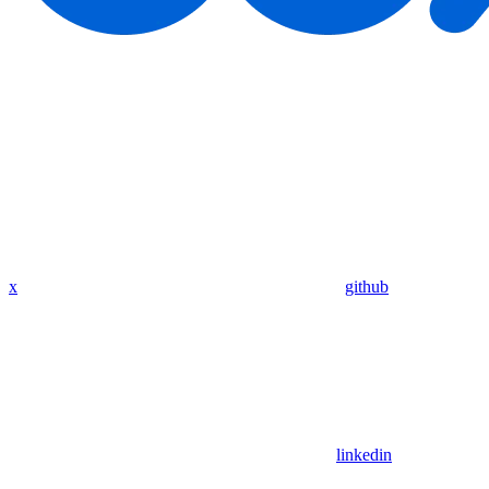
x
github
linkedin