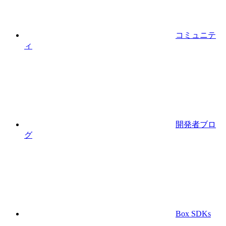
コミュニテ
ィ
開発者ブロ
グ
Box SDKs