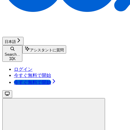
日本語
アシスタントに質問
Search...
⌘
K
ログイン
今すぐ無料で開始
今すぐ無料で開始