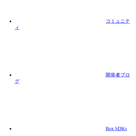
コミュニテ
ィ
開発者ブロ
グ
Box SDKs