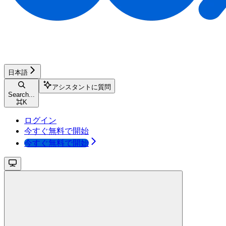
日本語
アシスタントに質問
Search...
⌘
K
ログイン
今すぐ無料で開始
今すぐ無料で開始