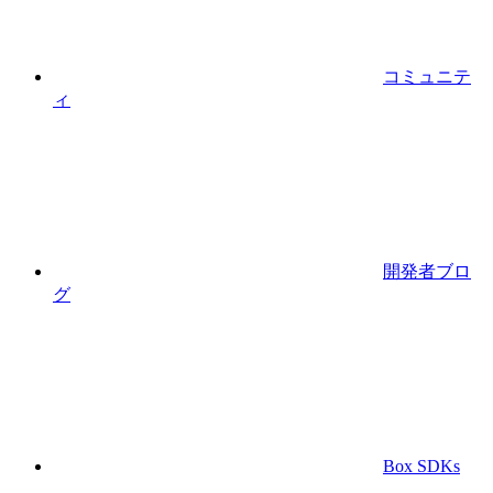
コミュニテ
ィ
開発者ブロ
グ
Box SDKs