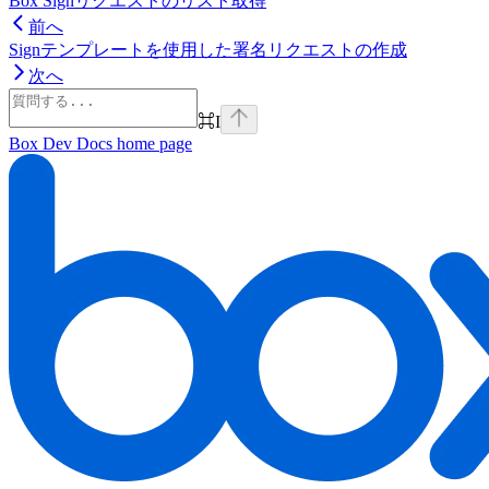
Box Signリクエストのリスト取得
前へ
Signテンプレートを使用した署名リクエストの作成
次へ
⌘
I
Box Dev Docs
home page