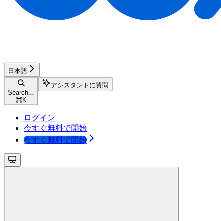
日本語
アシスタントに質問
Search...
⌘
K
ログイン
今すぐ無料で開始
今すぐ無料で開始