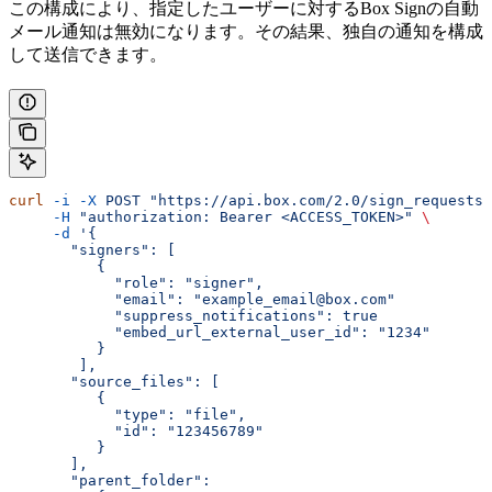
この構成により、指定したユーザーに対するBox Signの自動
メール通知は無効になります。その結果、独自の通知を構成
して送信できます。
curl
 -i
 -X
 POST
 "https://api.box.com/2.0/sign_requests"
     -H
 "authorization: Bearer <ACCESS_TOKEN>"
 \
     -d
 '{
       "signers": [
          {    
            "role": "signer",
            "email": "example_email@box.com"
            "suppress_notifications": true
            "embed_url_external_user_id": "1234"
          }
        ],
       "source_files": [
          {
            "type": "file",
            "id": "123456789"
          }
       ],
       "parent_folder": 