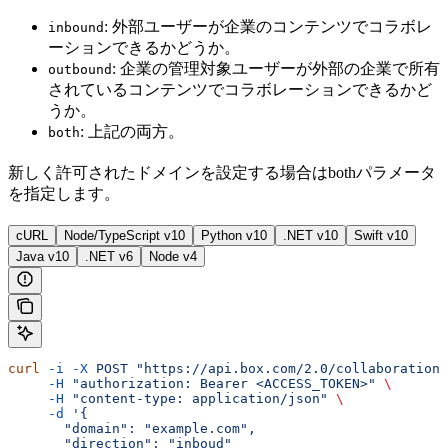
: 外部ユーザーが企業のコンテンツでコラボレ
inbound
ーションできるかどうか。
: 企業の管理対象ユーザーが外部の企業で所有
outbound
されているコンテンツでコラボレーションできるかど
うか。
: 上記の両方。
both
新しく許可されたドメインを設定する場合はbothパラメータ
を指定します。
cURL
Node/TypeScript v10
Python v10
.NET v10
Swift v10
Java v10
.NET v6
Node v4
curl
 -i
 -X
 POST
 "https://api.box.com/2.0/collaboration_
     -H
 "authorization: Bearer <ACCESS_TOKEN>"
 \
     -H
 "content-type: application/json"
 \
     -d
 '{
       "domain": "example.com",
       "direction": "inboud"