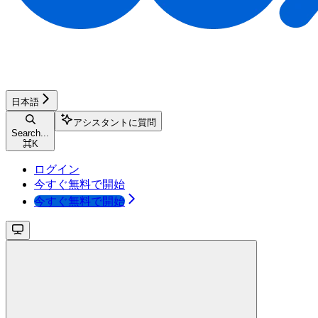
日本語
アシスタントに質問
Search...
⌘
K
ログイン
今すぐ無料で開始
今すぐ無料で開始