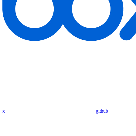
x
github