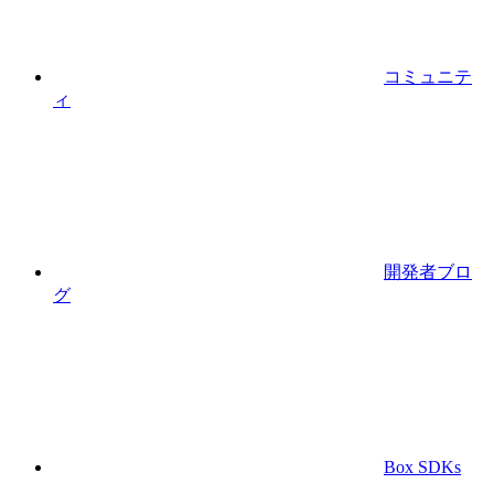
コミュニテ
ィ
開発者ブロ
グ
Box SDKs