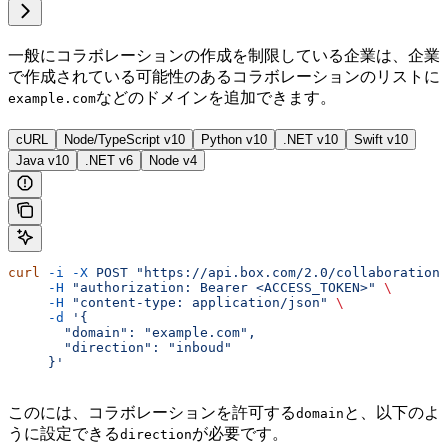
一般にコラボレーションの作成を制限している企業は、企業
で作成されている可能性のあるコラボレーションのリストに
などのドメインを追加できます。
example.com
cURL
Node/TypeScript v10
Python v10
.NET v10
Swift v10
Java v10
.NET v6
Node v4
curl
 -i
 -X
 POST
 "https://api.box.com/2.0/collaboration_
     -H
 "authorization: Bearer <ACCESS_TOKEN>"
 \
     -H
 "content-type: application/json"
 \
     -d
 '{
       "domain": "example.com",
       "direction": "inboud"
     }'
この
には、コラボレーションを許可する
と、以下のよ
domain
うに設定できる
が必要です。
direction