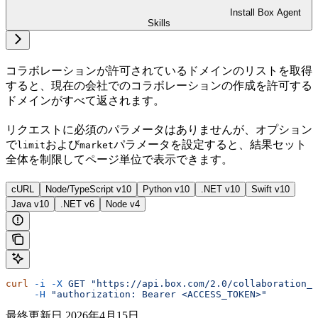
Install Box Agent
Skills
コラボレーションが許可されているドメインのリストを取得
すると、現在の会社でのコラボレーションの作成を許可する
ドメインがすべて返されます。
リクエストに必須のパラメータはありませんが、オプション
で
および
パラメータを設定すると、結果セット
limit
market
全体を制限してページ単位で表示できます。
cURL
Node/TypeScript v10
Python v10
.NET v10
Swift v10
Java v10
.NET v6
Node v4
curl
 -i
 -X
 GET
 "https://api.box.com/2.0/collaboration_w
     -H
 "authorization: Bearer <ACCESS_TOKEN>"
最終更新日
2026年4月15日