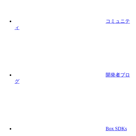
コミュニテ
ィ
開発者ブロ
グ
Box SDKs