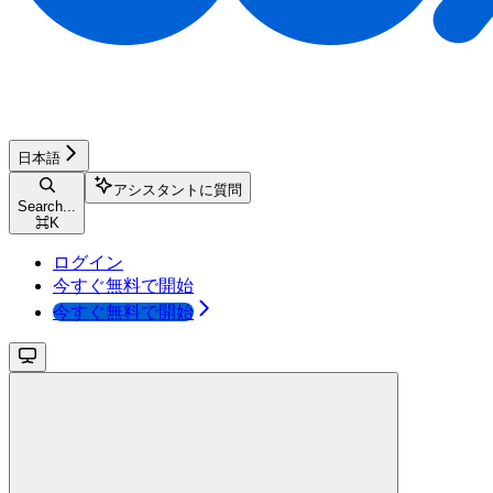
日本語
アシスタントに質問
Search...
⌘
K
ログイン
今すぐ無料で開始
今すぐ無料で開始