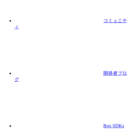
コミュニテ
ィ
開発者ブロ
グ
Box SDKs