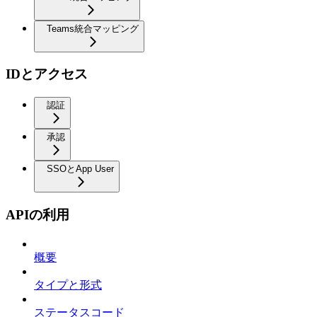
Teams統合マッピング
IDとアクセス
認証
承認
SSOとApp User
APIの利用
概要
タイプと形式
ステータスコード