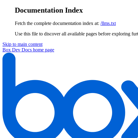
Documentation Index
Fetch the complete documentation index at:
/llms.txt
Use this file to discover all available pages before exploring fur
Skip to main content
Box Dev Docs
home page