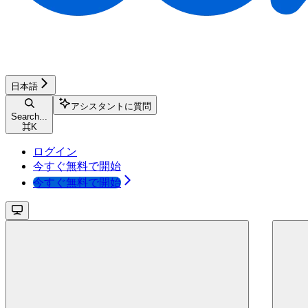
日本語
アシスタントに質問
Search...
⌘
K
ログイン
今すぐ無料で開始
今すぐ無料で開始