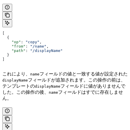
[
  {
    "op"
: 
"copy"
,
    "from"
: 
"/name"
,
    "path"
: 
"/displayName"
  }
]
これにより、
フィールドの値と一致する値が設定された
name
フィールドが追加されます。この操作の前は、
displayName
テンプレートの
フィールドに値がありませんで
displayName
した。この操作の後、
フィールドはすでに存在しませ
name
ん。