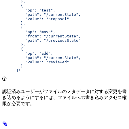
        },
        {
          "op": "test",
          "path": "/currentState",
          "value": "proposal"
        },
        {
          "op": "move",
          "from": "/currentState",
          "path": "/previousState"
        },
        {
          "op": "add",
          "path": "/currentState",
          "value": "reviewed"
        }
      ]'
認証済みユーザーがファイルのメタデータに対する変更を書
き込めるようにするには、ファイルへの書き込みアクセス権
限が必要です。