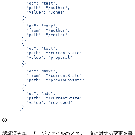
          "op": "test",
          "path": "/author",
          "value": "Jones"
        },
        {
          "op": "copy",
          "from": "/author",
          "path": "/editor"
        },
        {
          "op": "test",
          "path": "/currentState",
          "value": "proposal"
        },
        {
          "op": "move",
          "from": "/currentState",
          "path": "/previousState"
        },
        {
          "op": "add",
          "path": "/currentState",
          "value": "reviewed"
        }
      ]'
認証済みユーザーがファイルのメタデータに対する変更を書