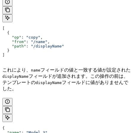
[
  {
    "op"
: 
"copy"
,
    "from"
: 
"/name"
,
    "path"
: 
"/displayName"
  }
]
これにより、
フィールドの値と一致する値が設定された
name
フィールドが追加されます。この操作の前は、
displayName
テンプレートの
フィールドに値がありませんで
displayName
した。
{
  "name"
: 
"Model 3"
,