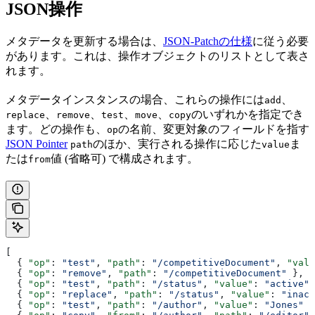
JSON操作
メタデータを更新する場合は、
JSON-Patchの仕様
に従う必要
があります。これは、操作オブジェクトのリストとして表さ
れます。
メタデータインスタンスの場合、これらの操作には
、
add
、
、
、
、
のいずれかを指定でき
replace
remove
test
move
copy
ます。どの操作も、
の名前、変更対象のフィールドを指す
op
JSON Pointer
のほか、実行される操作に応じた
ま
path
value
たは
値 (省略可) で構成されます。
from
[
  { 
"op"
: 
"test"
, 
"path"
: 
"/competitiveDocument"
, 
"valu
  { 
"op"
: 
"remove"
, 
"path"
: 
"/competitiveDocument"
 },
  { 
"op"
: 
"test"
, 
"path"
: 
"/status"
, 
"value"
: 
"active"
 
  { 
"op"
: 
"replace"
, 
"path"
: 
"/status"
, 
"value"
: 
"inact
  { 
"op"
: 
"test"
, 
"path"
: 
"/author"
, 
"value"
: 
"Jones"
 }