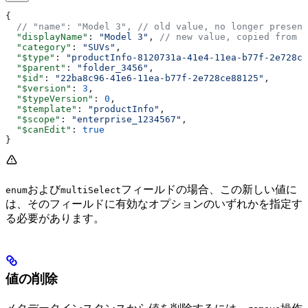
{
  // "name": "Model 3",
 // old value, no longer present
  "displayName"
: 
"Model 3"
, 
// new value, copied from t
  "category"
: 
"SUVs"
,
  "$type"
: 
"productInfo-8120731a-41e4-11ea-b77f-2e728ce
  "$parent"
: 
"folder_3456"
,
  "$id"
: 
"22ba8c96-41e6-11ea-b77f-2e728ce88125"
,
  "$version"
: 
3
,
  "$typeVersion"
: 
0
,
  "$template"
: 
"productInfo"
,
  "$scope"
: 
"enterprise_1234567"
,
  "$canEdit"
: 
true
}
および
フィールドの場合、この新しい値に
enum
multiSelect
は、そのフィールドに有効なオプションのいずれかを指定す
る必要があります。
値の削除