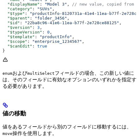
  "displayName"
: 
"Model 3"
, 
// new value, copied from t
  "category"
: 
"SUVs"
,
  "$type"
: 
"productInfo-8120731a-41e4-11ea-b77f-2e728ce
  "$parent"
: 
"folder_3456"
,
  "$id"
: 
"22ba8c96-41e6-11ea-b77f-2e728ce88125"
,
  "$version"
: 
3
,
  "$typeVersion"
: 
0
,
  "$template"
: 
"productInfo"
,
  "$scope"
: 
"enterprise_1234567"
,
  "$canEdit"
: 
true
}
および
フィールドの場合、この新しい値に
enum
multiSelect
は、そのフィールドに有効なオプションのいずれかを指定す
る必要があります。
値の移動
値をあるフィールドから別のフィールドに移動するには、
操作を使用します。
move