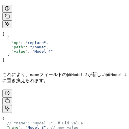
[
  {
    "op"
: 
"replace"
,
    "path"
: 
"/name"
,
    "value"
: 
"Model 4"
  }
]
これにより、
フィールドの値
が新しい値
name
Model 3
Model 4
に置き換えられます。
{
  // "name": "Model 3", # Old value
  "name"
: 
"Model 3"
, 
// new value