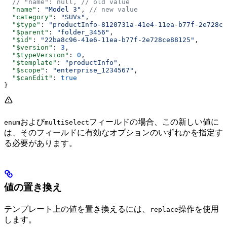
  // "name": null,
 // old value
  "name"
: 
"Model 3"
, 
// new value
  "category"
: 
"SUVs"
,
  "$type"
: 
"productInfo-8120731a-41e4-11ea-b77f-2e728ce
  "$parent"
: 
"folder_3456"
,
  "$id"
: 
"22ba8c96-41e6-11ea-b77f-2e728ce88125"
,
  "$version"
: 
3
,
  "$typeVersion"
: 
0
,
  "$template"
: 
"productInfo"
,
  "$scope"
: 
"enterprise_1234567"
,
  "$canEdit"
: 
true
}
および
フィールドの場合、この新しい値に
enum
multiSelect
は、そのフィールドに有効なオプションのいずれかを指定す
る必要があります。
値の置き換え
テンプレート上の値を置き換えるには、
操作を使用
replace
します。