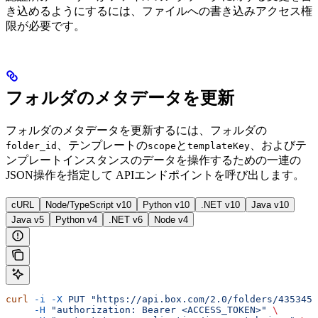
き込めるようにするには、ファイルへの書き込みアクセス権
限が必要です。
フォルダのメタデータを更新
フォルダのメタデータを更新するには、フォルダの
、テンプレートの
と
、およびテ
folder_id
scope
templateKey
ンプレートインスタンスのデータを操作するための一連の
JSON操作を指定して
APIエンドポイントを呼び出します。
cURL
Node/TypeScript v10
Python v10
.NET v10
Java v10
Java v5
Python v4
.NET v6
Node v4
curl
 -i
 -X
 PUT
 "https://api.box.com/2.0/folders/4353455
     -H
 "authorization: Bearer <ACCESS_TOKEN>"
 \