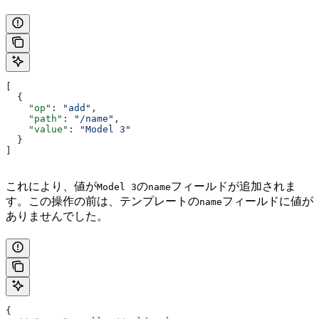
[
  {
    "op"
: 
"add"
,
    "path"
: 
"/name"
,
    "value"
: 
"Model 3"
  }
]
これにより、値が
の
フィールドが追加されま
Model 3
name
す。この操作の前は、テンプレートの
フィールドに値が
name
ありませんでした。
{