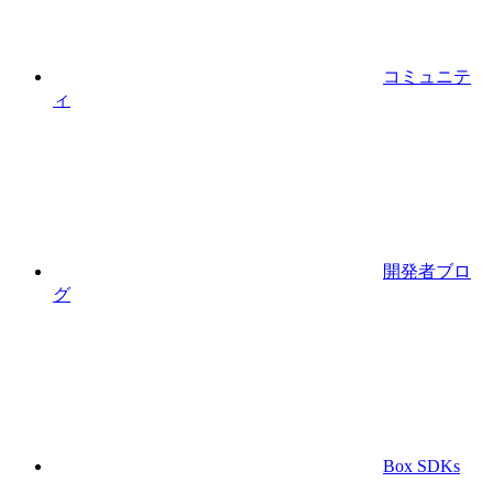
コミュニテ
ィ
開発者ブロ
グ
Box SDKs