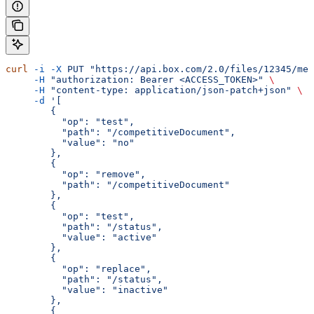
curl
 -i
 -X
 PUT
 "https://api.box.com/2.0/files/12345/met
     -H
 "authorization: Bearer <ACCESS_TOKEN>"
 \
     -H
 "content-type: application/json-patch+json"
 \
     -d
 '[
        {
          "op": "test",
          "path": "/competitiveDocument",
          "value": "no"
        },
        {
          "op": "remove",
          "path": "/competitiveDocument"
        },
        {
          "op": "test",
          "path": "/status",
          "value": "active"
        },
        {
          "op": "replace",
          "path": "/status",
          "value": "inactive"
        },
        {