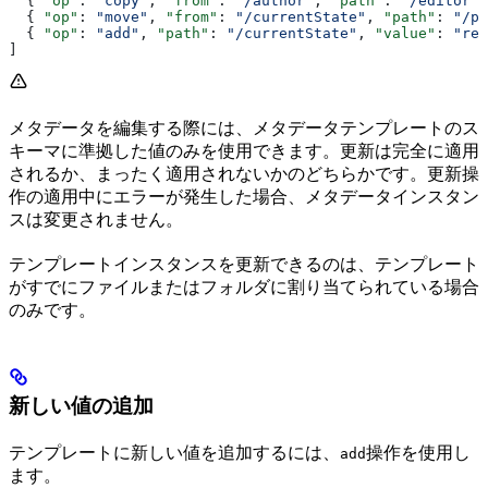
  { 
"op"
: 
"copy"
, 
"from"
: 
"/author"
, 
"path"
: 
"/editor"
 
  { 
"op"
: 
"move"
, 
"from"
: 
"/currentState"
, 
"path"
: 
"/pr
  { 
"op"
: 
"add"
, 
"path"
: 
"/currentState"
, 
"value"
: 
"rev
]
メタデータを編集する際には、メタデータテンプレートのス
キーマに準拠した値のみを使用できます。更新は完全に適用
されるか、まったく適用されないかのどちらかです。更新操
作の適用中にエラーが発生した場合、メタデータインスタン
スは変更されません。
テンプレートインスタンスを更新できるのは、テンプレート
がすでにファイルまたはフォルダに割り当てられている場合
のみです。
新しい値の追加
テンプレートに新しい値を追加するには、
操作を使用し
add
ます。