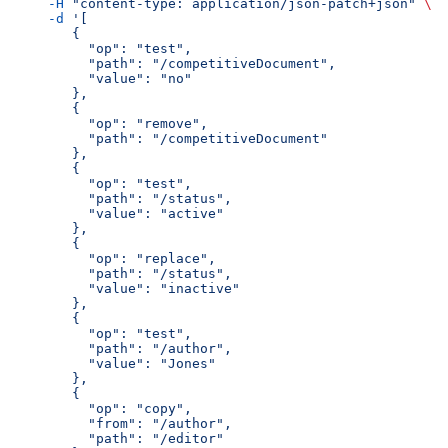
     -H
 "content-type: application/json-patch+json"
 \
     -d
 '[
        {
          "op": "test",
          "path": "/competitiveDocument",
          "value": "no"
        },
        {
          "op": "remove",
          "path": "/competitiveDocument"
        },
        {
          "op": "test",
          "path": "/status",
          "value": "active"
        },
        {
          "op": "replace",
          "path": "/status",
          "value": "inactive"
        },
        {
          "op": "test",
          "path": "/author",
          "value": "Jones"
        },
        {
          "op": "copy",
          "from": "/author",
          "path": "/editor"