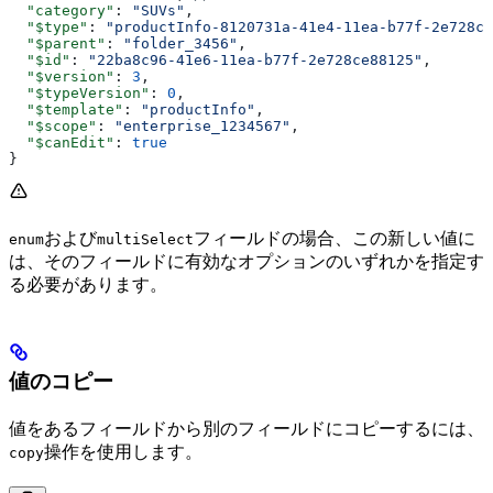
  "category"
: 
"SUVs"
,
  "$type"
: 
"productInfo-8120731a-41e4-11ea-b77f-2e728ce
  "$parent"
: 
"folder_3456"
,
  "$id"
: 
"22ba8c96-41e6-11ea-b77f-2e728ce88125"
,
  "$version"
: 
3
,
  "$typeVersion"
: 
0
,
  "$template"
: 
"productInfo"
,
  "$scope"
: 
"enterprise_1234567"
,
  "$canEdit"
: 
true
}
および
フィールドの場合、この新しい値に
enum
multiSelect
は、そのフィールドに有効なオプションのいずれかを指定す
る必要があります。
値のコピー
値をあるフィールドから別のフィールドにコピーするには、
操作を使用します。
copy