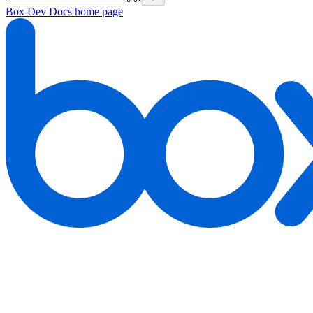
Box Dev Docs
home page