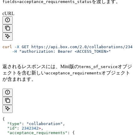
を渡します。
fields=acceptance_requirements_status
cURL
curl
 -X
 GET
 https://api.box.com/2.0/collaborations/2342
    -H
 "authorization: Bearer <ACCESS_TOKEN>"
返されるレスポンスには、Mini版の
オブジ
terms_of_service
ェクトを含む新しい
オブジェクト
acceptance_requirements
が含まれます。
{
  "type"
: 
"collaboration"
,
  "id"
: 
2342342
>
,
  "acceptance_requirements"
: {