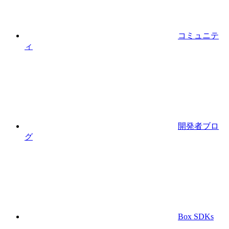
コミュニテ
ィ
開発者ブロ
グ
Box SDKs