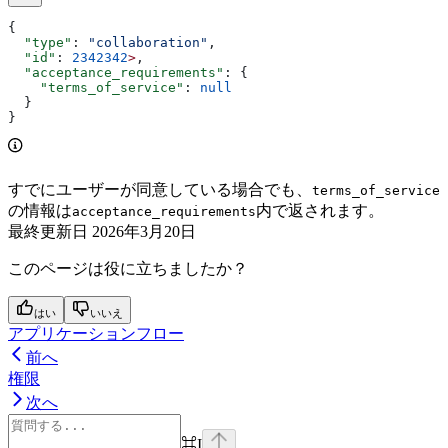
{
  "type"
: 
"collaboration"
,
  "id"
: 
2342342
>
,
  "acceptance_requirements"
: {
    "terms_of_service"
: 
null
  }
}
すでにユーザーが同意している場合でも、
terms_of_service
の情報は
内で返されます。
acceptance_requirements
最終更新日
2026年3月20日
このページは役に立ちましたか？
はい
いいえ
アプリケーションフロー
前へ
権限
次へ
⌘
I