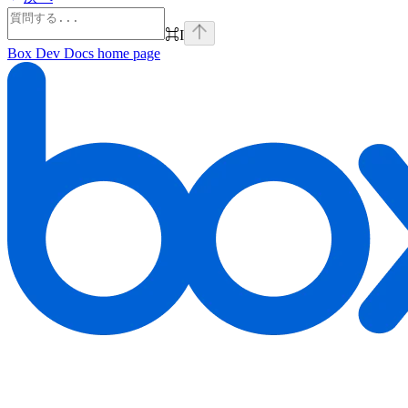
⌘
I
Box Dev Docs
home page