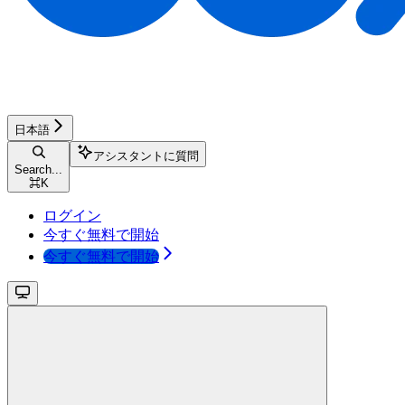
日本語
アシスタントに質問
Search...
⌘
K
ログイン
今すぐ無料で開始
今すぐ無料で開始