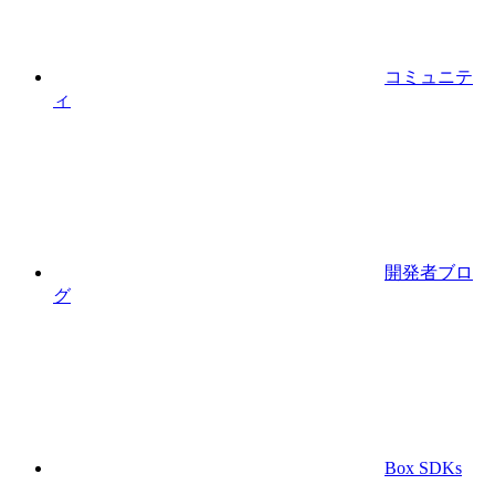
コミュニテ
ィ
開発者ブロ
グ
Box SDKs