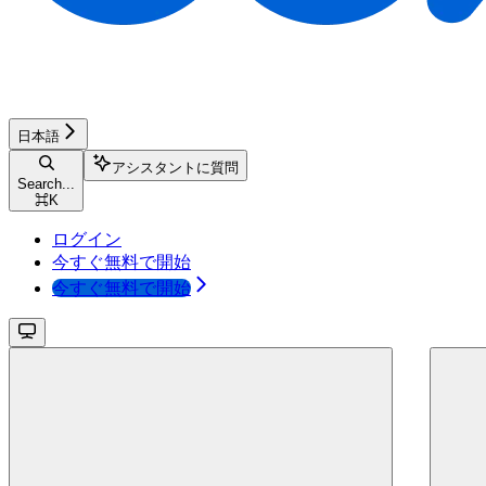
日本語
アシスタントに質問
Search...
⌘
K
ログイン
今すぐ無料で開始
今すぐ無料で開始