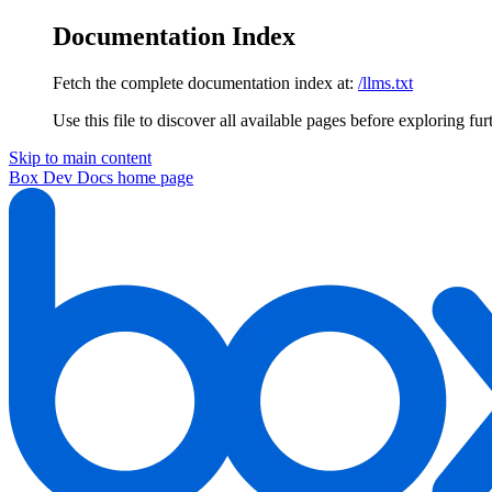
Documentation Index
Fetch the complete documentation index at:
/llms.txt
Use this file to discover all available pages before exploring fur
Skip to main content
Box Dev Docs
home page