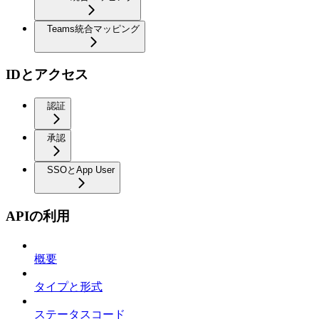
Teams統合マッピング
IDとアクセス
認証
承認
SSOとApp User
APIの利用
概要
タイプと形式
ステータスコード