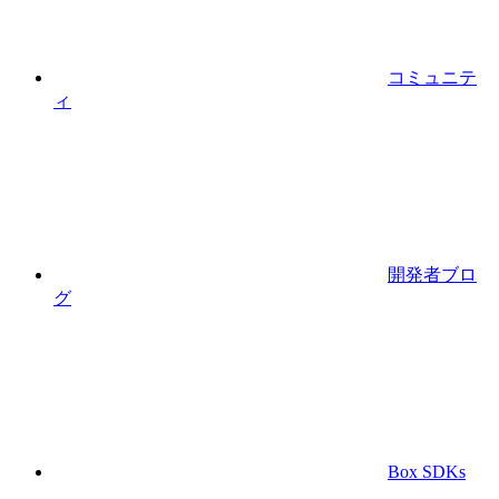
コミュニテ
ィ
開発者ブロ
グ
Box SDKs