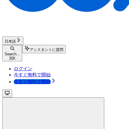
日本語
アシスタントに質問
Search...
⌘
K
ログイン
今すぐ無料で開始
今すぐ無料で開始