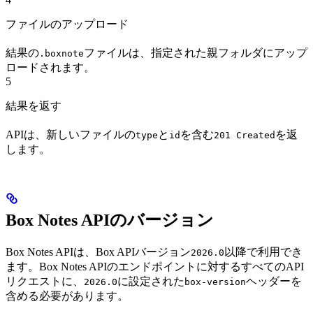
ファイルのアップロード
結果の
ファイルは、指定された親フォルダにアップ
.boxnote
ロードされます。
5
結果を返す
APIは、新しいファイルの
と
を含む
を返
type
id
201 Created
します。
Box Notes APIのバージョン
Box Notes APIは、Box APIバージョン
以降で利用でき
2026.0
ます。Box Notes APIのエンドポイントに対するすべてのAPI
リクエストに、
に設定された
ヘッダーを
2026.0
box-version
含める必要があります。