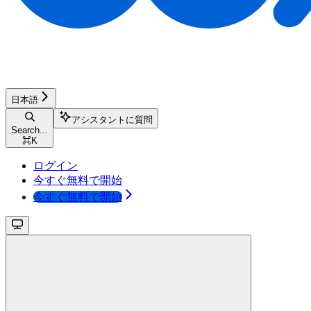
日本語
アシスタントに質問
Search...
⌘
K
ログイン
今すぐ無料で開始
今すぐ無料で開始