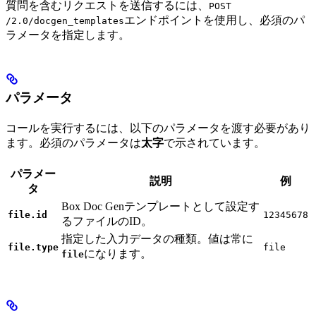
質問を含むリクエストを送信するには、
POST
エンドポイントを使用し、必須のパ
/2.0/docgen_templates
ラメータを指定します。
パラメータ
コールを実行するには、以下のパラメータを渡す必要があり
ます。必須のパラメータは
太字
で示されています。
パラメー
説明
例
タ
Box Doc Genテンプレートとして設定す
file.id
12345678
るファイルのID。
指定した入力データの種類。値は常に
file.type
file
になります。
file