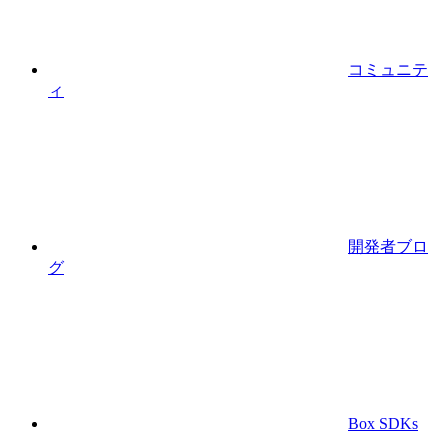
コミュニテ
ィ
開発者ブロ
グ
Box SDKs