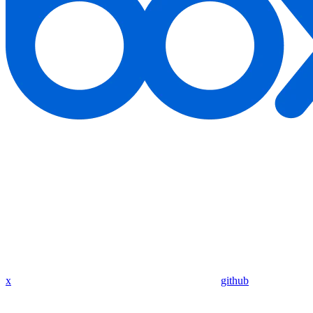
x
github