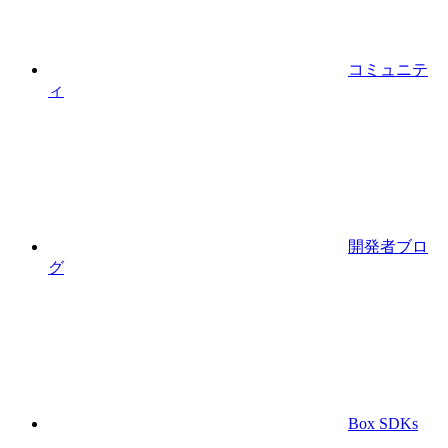
コミュニテ
ィ
開発者ブロ
グ
Box SDKs