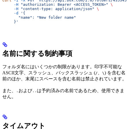
curl
 -i
 -X
 PUT
 "https://api.box.com/2.0/folders/4353455
     -H
 "authorization: Bearer <ACCESS_TOKEN>"
 \
     -H
 "content-type: application/json"
 \
     -d
 '{
       "name": "New folder name"
     }'
名前に関する制約事項
フォルダ名にはいくつかの制限があります。印字不可能な
ASCII文字、スラッシュ、バックスラッシュ (
、
) を含む名
/
\
前のほか、末尾にスペースを含む名前は禁止されています。
また、
および
は予約済みの名前であるため、使用できま
.
..
せん。
タイムアウト