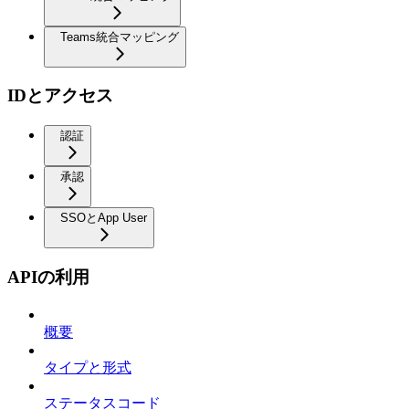
Teams統合マッピング
IDとアクセス
認証
承認
SSOとApp User
APIの利用
概要
タイプと形式
ステータスコード