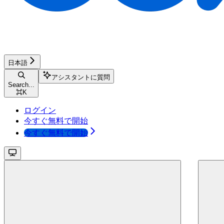
日本語
アシスタントに質問
Search...
⌘
K
ログイン
今すぐ無料で開始
今すぐ無料で開始