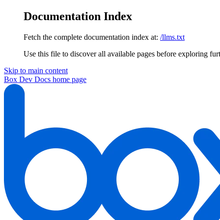
Documentation Index
Fetch the complete documentation index at:
/llms.txt
Use this file to discover all available pages before exploring fur
Skip to main content
Box Dev Docs
home page