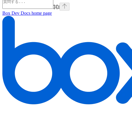
⌘
I
Box Dev Docs
home page