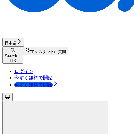
日本語
アシスタントに質問
Search...
⌘
K
ログイン
今すぐ無料で開始
今すぐ無料で開始