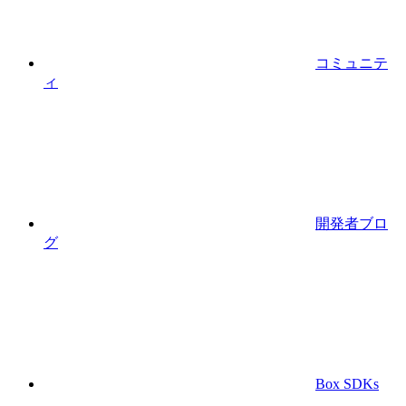
コミュニテ
ィ
開発者ブロ
グ
Box SDKs