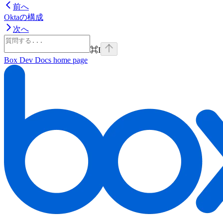
前へ
Oktaの構成
次へ
⌘
I
Box Dev Docs
home page