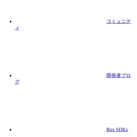
コミュニテ
ィ
開発者ブロ
グ
Box SDKs