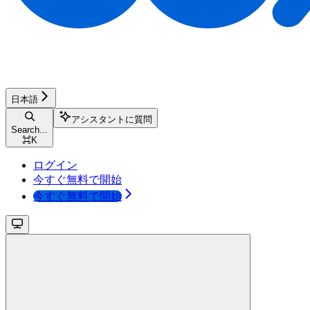
日本語
アシスタントに質問
Search...
⌘
K
ログイン
今すぐ無料で開始
今すぐ無料で開始