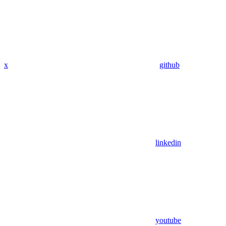
x
github
linkedin
youtube