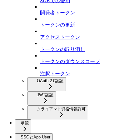
SDKでの使用
開発者トークン
トークンの更新
アクセストークン
トークンの取り消し
トークンのダウンスコープ
注釈トークン
OAuth 2.0認証
JWT認証
クライアント資格情報許可
承認
SSOとApp User