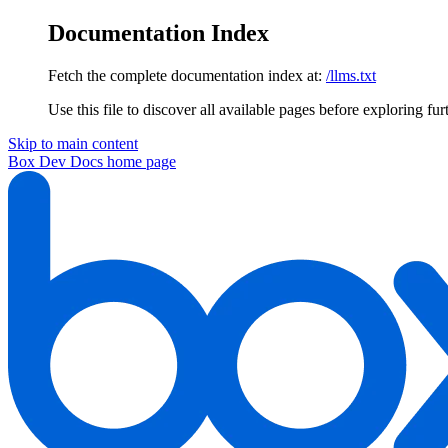
Documentation Index
Fetch the complete documentation index at:
/llms.txt
Use this file to discover all available pages before exploring fur
Skip to main content
Box Dev Docs
home page