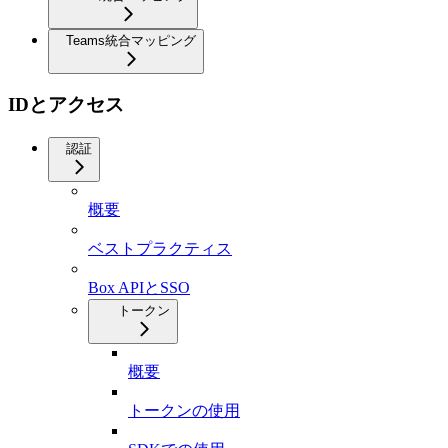
Teams統合マッピング
IDとアクセス
認証
概要
ベストプラクティス
Box APIとSSO
トークン
概要
トークンの使用