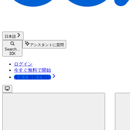
日本語
アシスタントに質問
Search...
⌘
K
ログイン
今すぐ無料で開始
今すぐ無料で開始