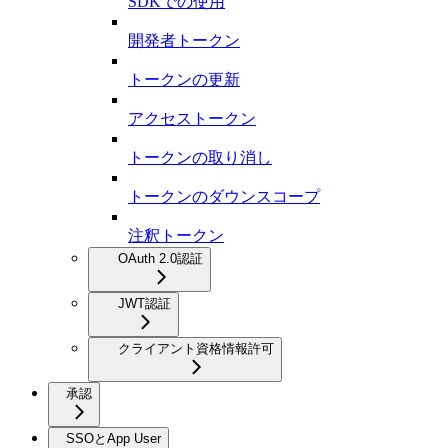
SDKでの使用
開発者トークン
トークンの更新
アクセストークン
トークンの取り消し
トークンのダウンスコープ
注釈トークン
OAuth 2.0認証
JWT認証
クライアント資格情報許可
承認
SSOとApp User