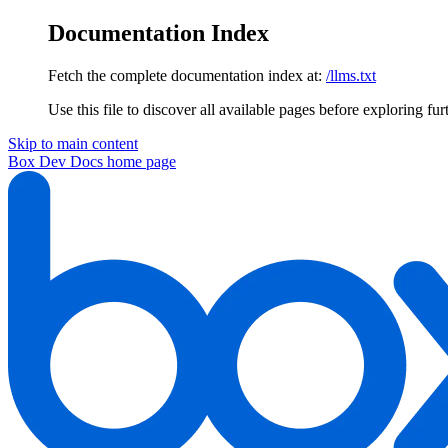
Documentation Index
Fetch the complete documentation index at:
/llms.txt
Use this file to discover all available pages before exploring fur
Skip to main content
Box Dev Docs
home page