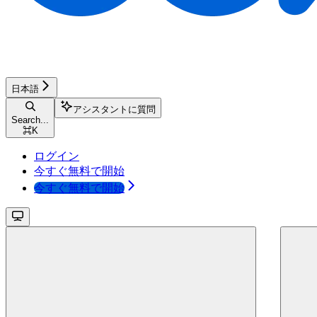
日本語
アシスタントに質問
Search...
⌘
K
ログイン
今すぐ無料で開始
今すぐ無料で開始