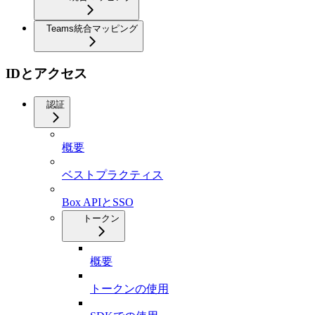
Teams統合マッピング
IDとアクセス
認証
概要
ベストプラクティス
Box APIとSSO
トークン
概要
トークンの使用