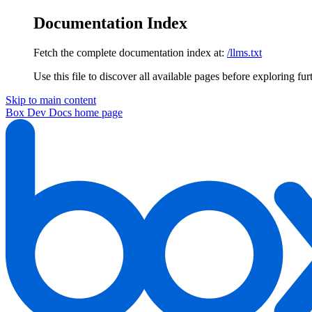
Documentation Index
Fetch the complete documentation index at:
/llms.txt
Use this file to discover all available pages before exploring fur
Skip to main content
Box Dev Docs
home page