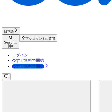
日本語
アシスタントに質問
Search...
⌘
K
ログイン
今すぐ無料で開始
今すぐ無料で開始