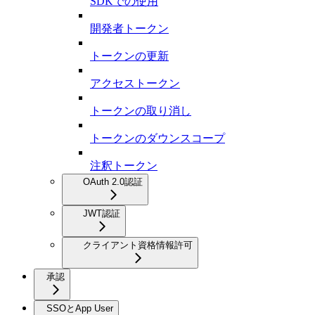
SDKでの使用
開発者トークン
トークンの更新
アクセストークン
トークンの取り消し
トークンのダウンスコープ
注釈トークン
OAuth 2.0認証
JWT認証
クライアント資格情報許可
承認
SSOとApp User