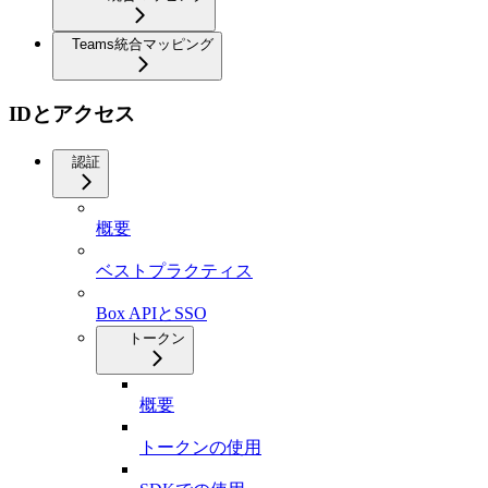
Teams統合マッピング
IDとアクセス
認証
概要
ベストプラクティス
Box APIとSSO
トークン
概要
トークンの使用