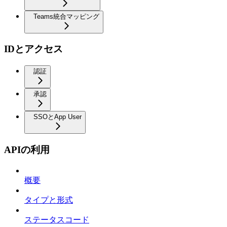
Teams統合マッピング
IDとアクセス
認証
承認
SSOとApp User
APIの利用
概要
タイプと形式
ステータスコード