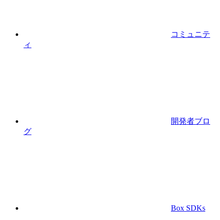
コミュニテ
ィ
開発者ブロ
グ
Box SDKs