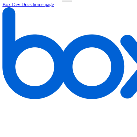
Box Dev Docs
home page