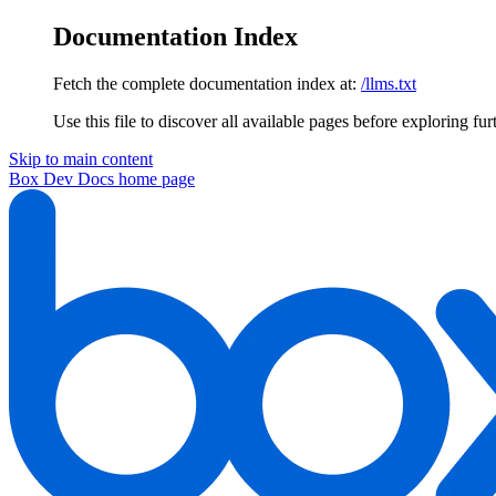
Documentation Index
Fetch the complete documentation index at:
/llms.txt
Use this file to discover all available pages before exploring fur
Skip to main content
Box Dev Docs
home page