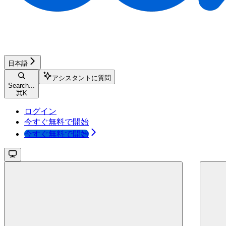
日本語
アシスタントに質問
Search...
⌘
K
ログイン
今すぐ無料で開始
今すぐ無料で開始